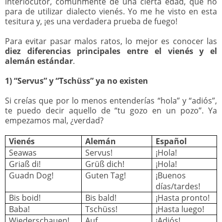
interlocutor, comúnmente de una cierta edad, que no
para de utilizar dialecto vienés. Yo me he visto en esta
tesitura y, ¡es una verdadera prueba de fuego!
Para evitar pasar malos ratos, lo mejor es conocer las
diez
diferencias principales entre el vienés y el
alemán estándar
.
1) “Servus” y “Tschüss” ya no existen
Si creías que por lo menos entenderías “hola” y “adiós”,
te puedo decir aquello de “tu gozo en un pozo”. Ya
empezamos mal, ¿verdad?
Vienés
Alemán
Español
Seawas
Servus!
¡Hola!
Griaß di!
Grüß dich!
¡Hola!
Guadn Dog!
Guten Tag!
¡Buenos
días/tardes!
Bis boid!
Bis bald!
¡Hasta pronto!
Baba!
Tschüss!
¡Hasta luego!
Wiederschauen!
Auf
¡Adiós!