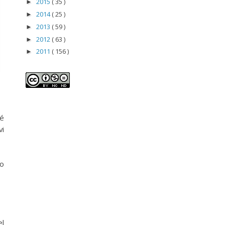
2015
( 35 )
►
2014
( 25 )
►
2013
( 59 )
►
2012
( 63 )
►
2011
( 156 )
►
té
vi
mo
el