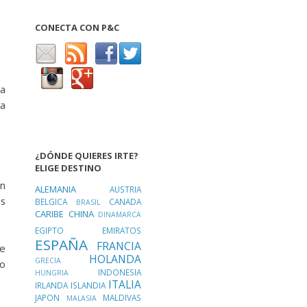
CONECTA CON P&C
na
va
¿DÓNDE QUIERES IRTE?
ELIGE DESTINO
en
ALEMANIA
AUSTRIA
as
BELGICA
CANADA
BRASIL
CARIBE
CHINA
DINAMARCA
EGIPTO
EMIRATOS
ESPAÑA
FRANCIA
ue
HOLANDA
GRECIA
ro
INDONESIA
HUNGRIA
ITALIA
IRLANDA
ISLANDIA
JAPON
MALDIVAS
MALASIA