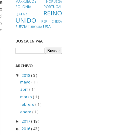
MARRUECOS
la
NORUEGA
POLONIA
PORTUGAL
ro
REINO
QATAR
el
UNIDO
REP CHECA
os
USA
SUECIA
TURQUIA
de
BUSCA EN P&C
ARCHIVO
2018
( 5 )
▼
mayo
( 1 )
abril
( 1 )
marzo
( 1 )
febrero
( 1 )
enero
( 1 )
2017
( 19 )
►
2016
( 43 )
►