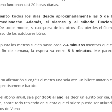
na funcionan casi 20 horas diarias.
iento todos los días desde aproximadamente las 5 de l
edianoche. Además, el viernes y el sábado funcion
 De todos modos, si cualquiera de los otros días pierdes el últi
rso de los autobuses búho.
a punta los metros suelen pasar cada
2-4 minutos
mientras que 
 fin de semana, la espera va entre
5-8 minutos
. Me parec
i afirmación si cogéis el metro una sola vez. Un billete unitario 
s precisamente barato.
 el abono anual, sale por
365€ al año
, es decir un eurito por día, 
, sobre todo teniendo en cuenta que el billete puede ser utiliza
cos de Viena.