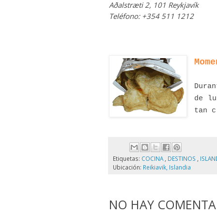
Aðalstræti 2, 101 Reykjavík
Teléfono: +354 511 1212
Mome
Duran
de lu
tan c
Etiquetas:
COCINA
,
DESTINOS
,
ISLAN
Ubicación:
Reikiavik, Islandia
NO HAY COMENTAR