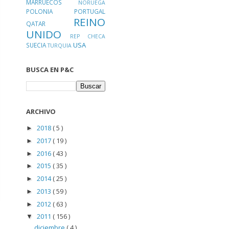
MARRUECOS
NORUEGA
POLONIA
PORTUGAL
REINO
QATAR
UNIDO
REP CHECA
USA
SUECIA
TURQUIA
BUSCA EN P&C
ARCHIVO
2018
( 5 )
►
2017
( 19 )
►
2016
( 43 )
►
2015
( 35 )
►
2014
( 25 )
►
2013
( 59 )
►
2012
( 63 )
►
2011
( 156 )
▼
diciembre
( 4 )