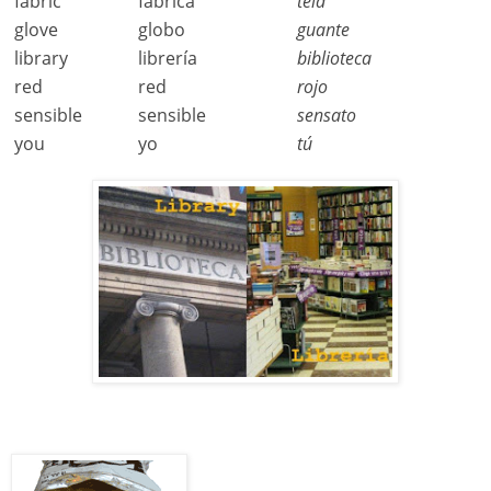
fabric
fábrica
tela
glove
globo
guante
library
librería
biblioteca
red
red
rojo
sensible
sensible
sensato
you
yo
tú