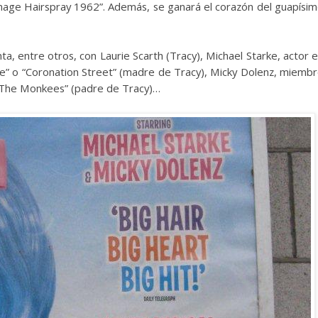
enage Hairspray 1962”. Además, se ganará el corazón del guapísi
nta, entre otros, con Laurie Scarth (Tracy), Michael Starke, actor 
de” o “Coronation Street” (madre de Tracy), Micky Dolenz, miemb
a “The Monkees” (padre de Tracy)…