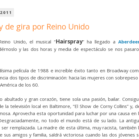
 2011
y de gira por Reino Unido
Hairspray
eino Unido, el musical “
” ha llegado a
Aberdee
dérnoslo y las dos horas y media de espectáculo se nos pasar
dísima película de 1988 e increíble éxito tanto en Broadway co
cia dos tipos de discriminación: hacia las mujeres con sobrepeso
 América de los 60.
o abultado y gran corazón, tiene sola una pasión, bailar. Consig
 la televisión local en Baltimore, “El Show de Corny Collins” y, d
mosa. Aprovecha esta oportunidad para luchar por una causa en 
. Desgraciadamente, no todo el mundo está de su lado. La antig
 ser remplazada. La madre de esta última, muy racista, también 
e sus amigos y familia, saldrá victoriosa cuando las dos jóvenes 