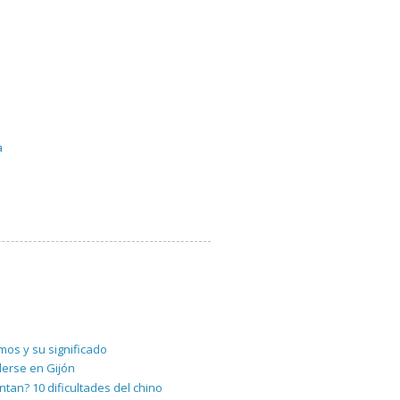
a
os y su significado
derse en Gijón
pintan? 10 dificultades del chino