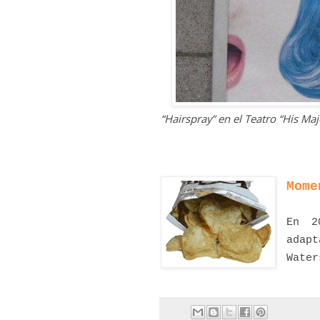
“Hairspray” en el Teatro “His Ma
Mome
En 2
adapt
Water