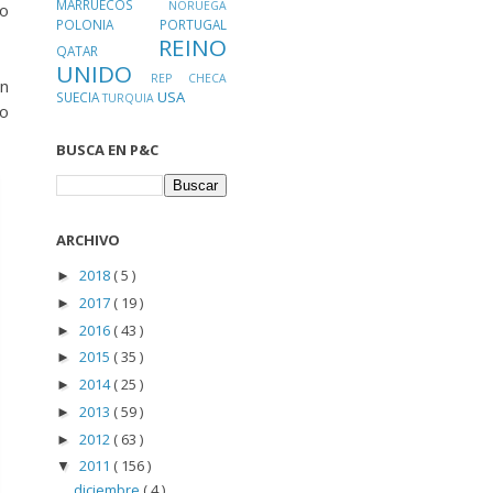
MARRUECOS
NORUEGA
mo
POLONIA
PORTUGAL
REINO
QATAR
UNIDO
REP CHECA
en
USA
SUECIA
TURQUIA
ro
BUSCA EN P&C
ARCHIVO
2018
( 5 )
►
2017
( 19 )
►
2016
( 43 )
►
2015
( 35 )
►
2014
( 25 )
►
2013
( 59 )
►
2012
( 63 )
►
2011
( 156 )
▼
diciembre
( 4 )