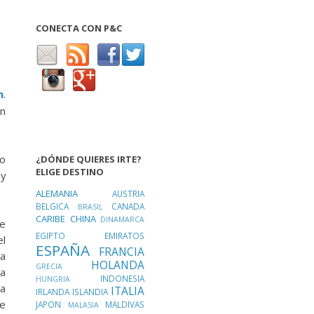
CONECTA CON P&C
n
.
on
mo
¿DÓNDE QUIERES IRTE?
ELIGE DESTINO
 y
ALEMANIA
AUSTRIA
BELGICA
CANADA
BRASIL
CARIBE
CHINA
DINAMARCA
ue
EGIPTO
EMIRATOS
el
ESPAÑA
FRANCIA
la
HOLANDA
GRECIA
ua
INDONESIA
HUNGRIA
la
ITALIA
IRLANDA
ISLANDIA
se
JAPON
MALDIVAS
MALASIA