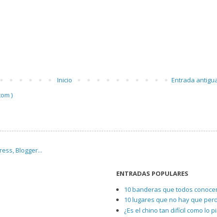
Inicio
Entrada antigu
tom )
ENTRADAS POPULARES
10 banderas que todos conocem
10 lugares que no hay que per
¿Es el chino tan difícil como lo 