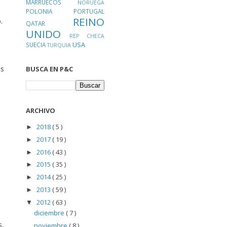
MARRUECOS
NORUEGA
POLONIA
PORTUGAL
REINO
.
QATAR
UNIDO
REP CHECA
USA
SUECIA
TURQUIA
as
BUSCA EN P&C
ARCHIVO
2018
( 5 )
►
2017
( 19 )
►
2016
( 43 )
►
2015
( 35 )
►
2014
( 25 )
►
2013
( 59 )
►
2012
( 63 )
▼
diciembre
( 7 )
s,
noviembre
( 8 )