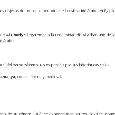
 objetos de todos los periodos de la civilización árabe en Egipto
l de
Al Ghuriya
llegaremos a la Universidad de Al Azhar, uno de l
o árabe.
al del barrio islámico. No os perdáis por sus laberínticas calles.
Gamaliya
, con un aire muy medieval.
do de su género. En él se exponen manuscritos, textiles, icono