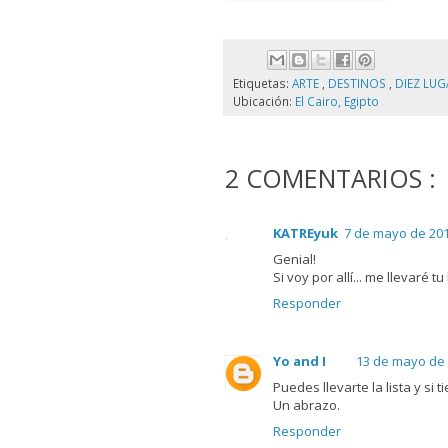
Etiquetas:
ARTE
,
DESTINOS
,
DIEZ LU
Ubicación:
El Cairo, Egipto
2 COMENTARIOS :
KATREyuk
7 de mayo de 201
Genial!
Si voy por allí... me llevaré tu l
Responder
Yo and I
13 de mayo de 
Puedes llevarte la lista y s
Un abrazo.
Responder