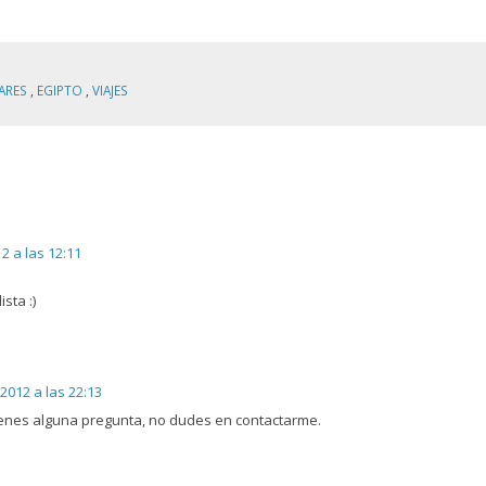
GARES
,
EGIPTO
,
VIAJES
2 a las 12:11
ista :)
2012 a las 22:13
i tienes alguna pregunta, no dudes en contactarme.