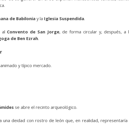
ca.
ana de Babilonia
y la
Iglesia Suspendida
.
a al
Convento de San Jorge
, de forma circular y, después, a 
goga de Ben Ezrah
.
r
un animado y típico mercado.
rámides
se abre el recinto arqueológico.
 una deidad con rostro de león que, en realidad, representaría