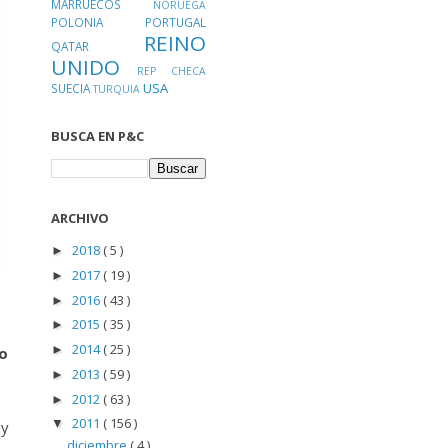
MARRUECOS
NORUEGA
POLONIA
PORTUGAL
REINO
QATAR
UNIDO
REP CHECA
USA
SUECIA
TURQUIA
BUSCA EN P&C
ARCHIVO
2018
( 5 )
►
2017
( 19 )
►
2016
( 43 )
►
2015
( 35 )
►
2014
( 25 )
►
no
2013
( 59 )
►
2012
( 63 )
►
2011
( 156 )
▼
 y
diciembre
( 4 )