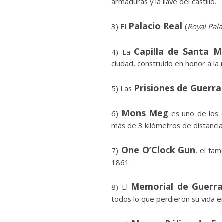
armaduras y la llave del castillo.
Palacio Real
3) El
(
Royal Pal
Capilla de Santa M
4) La
ciudad, construido en honor a la
Prisiones de Guerr
5) Las
Mons Meg
6)
es uno de los
más de 3 kilómetros de distancia
One O’Clock Gun
7)
, el fa
1861.
Memorial de Guerra
8) El
todos lo que perdieron su vida e