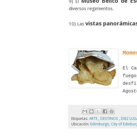
Museo Bélico de Es
9) El
diversos regimientos.
vistas panorámica
10) Las
Mome
El Ca
fueg
desfi
Agost
Etiquetas:
ARTE
,
DESTINOS
,
DIEZ LU
Ubicación:
Edimburgo, City of Edinbur