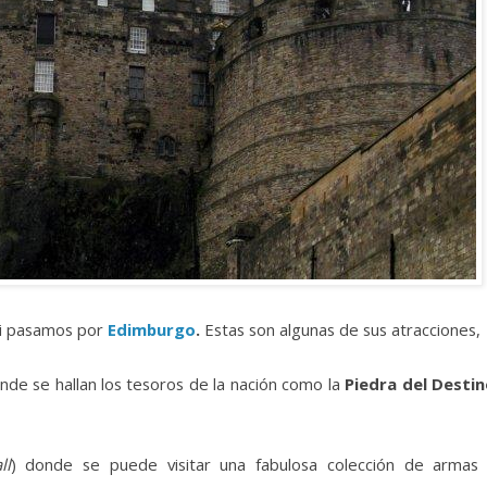
a si pasamos por
Edimburgo
.
Estas son algunas de sus atracciones,
onde se hallan los tesoros de la nación como la
Piedra del Desti
ll
) donde se puede visitar una fabulosa colección de armas