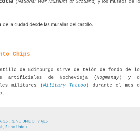
cocia
(
National War Museum of Scotland
) y los museos de l
s
de la ciudad desde las murallas del castillo.
nto Chips
stillo de Edimburgo sirve de telón de fondo de lo
os artificiales de Nochevieja (
Hogmanay
) y d
les militares (
Military Tattoo
) durante el mes d
o.
GARES
,
REINO UNIDO
,
VIAJES
gh, Reino Unido