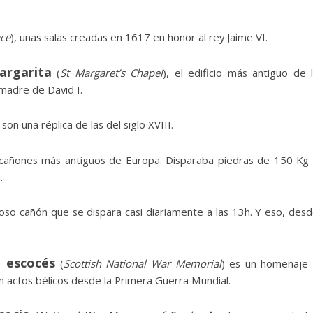
ace
), unas salas creadas en 1617 en honor al rey Jaime VI.
argarita
(
St Margaret’s Chapel
), el edificio más antiguo de 
 madre de David I.
a
son una réplica de las del siglo XVIII.
 cañones más antiguos de Europa. Disparaba piedras de 150 Kg
.
moso cañón que se dispara casi diariamente a las 13h. Y eso, des
 escocés
(
Scottish National War Memorial
) es un homenaje
n actos bélicos desde la Primera Guerra Mundial.