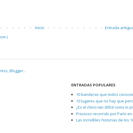
Inicio
Entrada antigu
tom )
ENTRADAS POPULARES
10 banderas que todos conocem
10 lugares que no hay que per
¿Es el chino tan difícil como lo 
Precioso recorrido por París en 
Las increíbles historias de los 