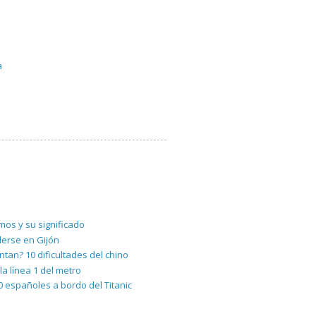
a
os y su significado
derse en Gijón
pintan? 10 dificultades del chino
la línea 1 del metro
10 españoles a bordo del Titanic