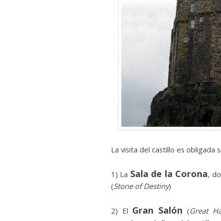
La visita del castillo es obligad
Sala de la Corona
1) La
, d
(
Stone of Destiny
)
Gran Salón
2) El
(
Great Ha